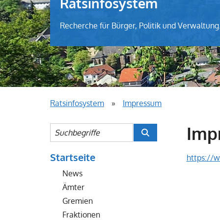
Ratsinfosystem
Recherche für Bürger, Politik und Verwaltung
Ratsinfosystem
»
Impressum
Imp
Startseite
https://
News
Ämter
Gremien
Fraktionen