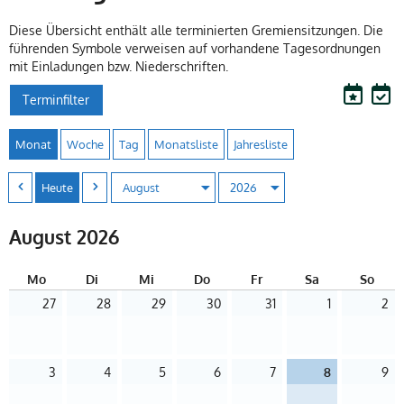
Diese Übersicht enthält alle terminierten Gremiensitzungen. Die
führenden Symbole verweisen auf vorhandene Tagesordnungen
mit Einladungen bzw. Niederschriften.
Terminfilter
Monat
Woche
Tag
Monatsliste
Jahresliste
Heute
August 2026
Mo
Di
Mi
Do
Fr
Sa
So
27. Juli 2026
28. Juli 2026
29. Juli 2026
30. Juli 2026
31. Juli 2026
1. August 2026
2. August 
27
28
29
30
31
1
2
3. August 2026
4. August 2026
5. August 2026
6. August 2026
7. August 2026
8. August 2026
9. August 
3
4
5
6
7
8
9